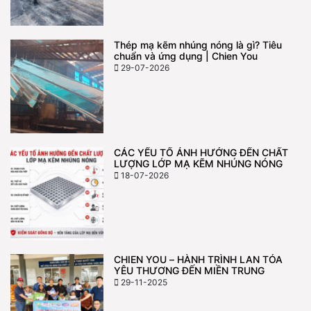
Thép mạ kẽm nhúng nóng là gì? Tiêu
chuẩn và ứng dụng | Chien You
29-07-2026
CÁC YẾU TỐ ẢNH HƯỞNG ĐẾN CHẤT
LƯỢNG LỚP MẠ KẼM NHÚNG NÓNG
18-07-2026
CHIEN YOU – HÀNH TRÌNH LAN TỎA
YÊU THƯƠNG ĐẾN MIỀN TRUNG
29-11-2025