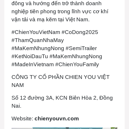
đông và hướng đến trở thành doanh
nghiệp tiên phong trong lĩnh vực cơ khí
vận tải và mạ kẽm tại Việt Nam.
#ChienYouVietNam #CoDong2025
#ThamQuanNhaMay
#MaKemNhungNong #SemiTrailer
#KetNoiDauTu #MaKemNhungNong
#MadeInVietnam #ChienYouFamily
CÔNG TY CỔ PHẦN CHIEN YOU VIỆT
NAM
Số 12 đường 3A, KCN Biên Hòa 2, Đồng
Nai.
Website:
chienyouvn.com